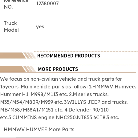
Reference
12380007
NO.
Truck
yes
Model
We focus on
non-civilian
vehicle and truck parts for
15years. Main vehicle parts as follow: 1.HMMWV. Humvee.
Hummer H1. M998/M113 etc. 2.M series trucks.
M35/M54/M809/M939 etc. 3.WILLYS JEEP and trucks.
MB/M38/M38A1/M151 etc. 4.Defender 90/110
etc.5.CUMMINS engine NHC250.NT855.6CT8.3 etc.
HMMWV HUMVEE More Parts