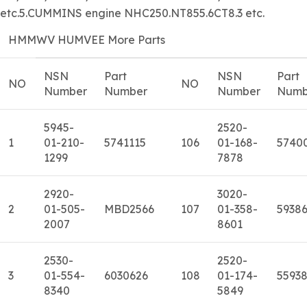
etc.5.CUMMINS engine NHC250.NT855.6CT8.3 etc.
HMMWV HUMVEE More Parts
NSN
Part
NSN
Part
NO
NO
Number
Number
Number
Numb
5945-
2520-
1
01-210-
5741115
106
01-168-
5740
1299
7878
2920-
3020-
2
01-505-
MBD2566
107
01-358-
5938
2007
8601
2530-
2520-
3
01-554-
6030626
108
01-174-
5593
8340
5849