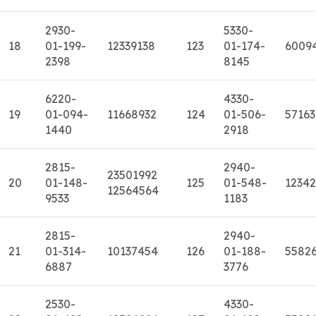
2930-
5330-
18
01-199-
12339138
123
01-174-
6009
2398
8145
6220-
4330-
19
01-094-
11668932
124
01-506-
57163
1440
2918
2815-
2940-
23501992
20
01-148-
125
01-548-
1234
12564564
9533
1183
2815-
2940-
21
01-314-
10137454
126
01-188-
5582
6887
3776
2530-
4330-