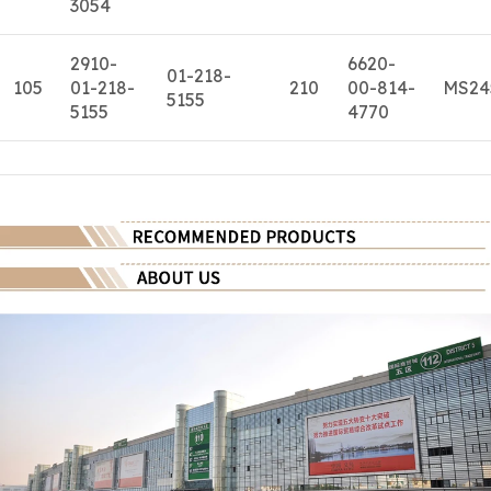
3054
2910-
6620-
01-218-
105
01-218-
210
00-814-
MS24
5155
5155
4770