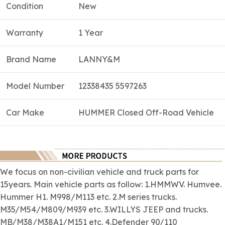
Condition
New
Warranty
1 Year
Brand Name
LANNY&M
Model Number
12338435 5597263
Car Make
HUMMER Closed Off-Road Vehicle
We focus on
non-civilian
vehicle and truck parts for
15years. Main vehicle parts as follow: 1.HMMWV. Humvee.
Hummer H1. M998/M113 etc. 2.M series trucks.
M35/M54/M809/M939 etc. 3.WILLYS JEEP and trucks.
MB/M38/M38A1/M151 etc. 4.Defender 90/110