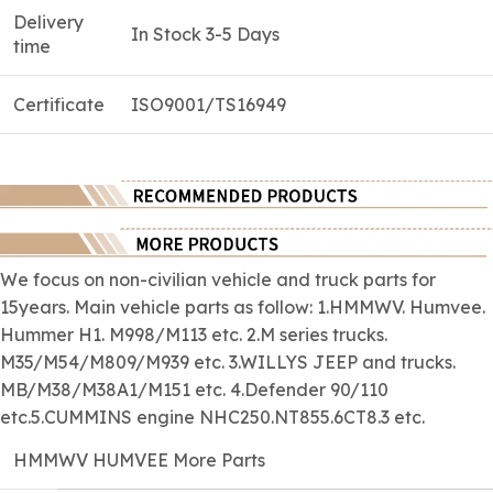
Delivery
In Stock 3-5 Days
time
Certificate
ISO9001/TS16949
We focus on
non-civilian
vehicle and truck parts for
15years. Main vehicle parts as follow: 1.HMMWV. Humvee.
Hummer H1. M998/M113 etc. 2.M series trucks.
M35/M54/M809/M939 etc. 3.WILLYS JEEP and trucks.
MB/M38/M38A1/M151 etc. 4.Defender 90/110
etc.5.CUMMINS engine NHC250.NT855.6CT8.3 etc.
HMMWV HUMVEE More Parts