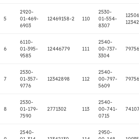
2920-
2530-
12506
5
01-469-
12469158-2
110
01-554-
1234
6903
8307
6110-
2540-
6
01-395-
12446779
111
00-737-
7975
9585
3304
2530-
2540-
7
01-357-
12342898
112
00-797-
7975
9776
5609
2530-
2540-
8
01-179-
2771302
113
00-741-
7410
7590
0715
2540-
2950-
9
01-314-
12342130
114
00-148-
1093