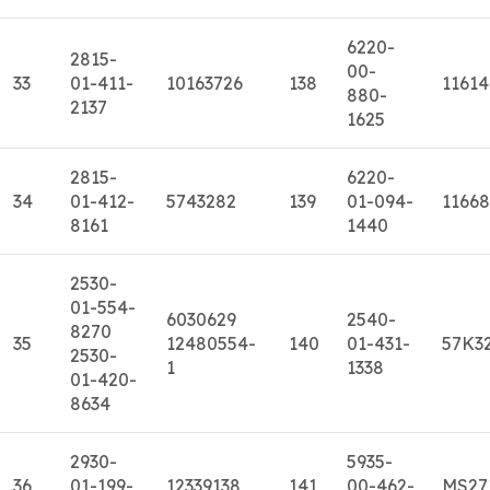
6220-
2815-
00-
33
01-411-
10163726
138
11614
880-
2137
1625
2815-
6220-
34
01-412-
5743282
139
01-094-
11668
8161
1440
2530-
01-554-
6030629
2540-
8270
35
12480554-
140
01-431-
57K3
2530-
1
1338
01-420-
8634
2930-
5935-
36
01-199-
12339138
141
00-462-
MS27