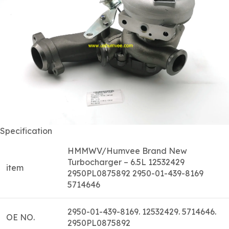
Specification
HMMWV/Humvee Brand New
Turbocharger – 6.5L 12532429
item
2950PL0875892 2950-01-439-8169
5714646
2950-01-439-8169. 12532429. 5714646.
OE NO.
2950PL0875892