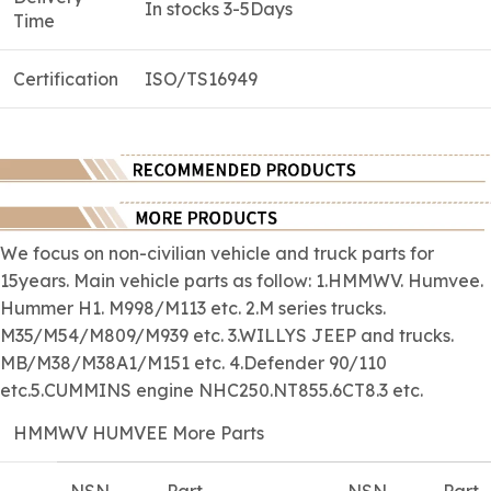
In stocks 3-5Days
Time
Certification
ISO/TS16949
We focus on
non-civilian
vehicle and truck parts for
15years. Main vehicle parts as follow: 1.HMMWV. Humvee.
Hummer H1. M998/M113 etc. 2.M series trucks.
M35/M54/M809/M939 etc. 3.WILLYS JEEP and trucks.
MB/M38/M38A1/M151 etc. 4.Defender 90/110
etc.5.CUMMINS engine NHC250.NT855.6CT8.3 etc.
HMMWV HUMVEE More Parts
NSN
Part
NSN
Part