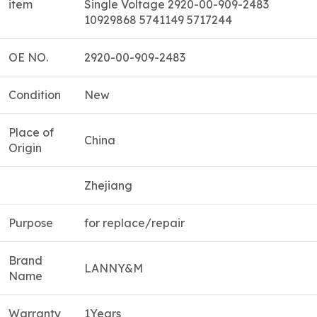
item
Single Voltage 2920-00-909-2483
10929868 5741149 5717244
OE NO.
2920-00-909-2483
Condition
New
Place of
China
Origin
Zhejiang
Purpose
for replace/repair
Brand
LANNY&M
Name
Warranty
1Years