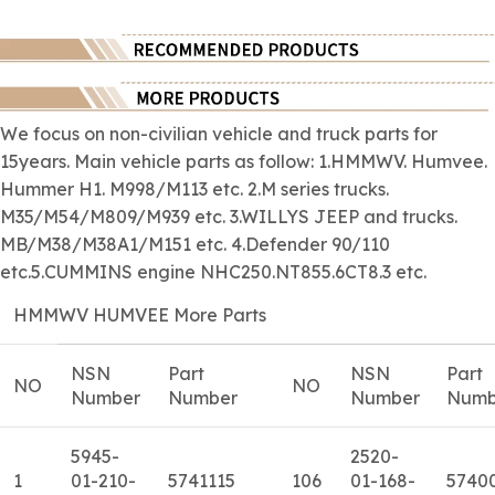
We focus on
non-civilian
vehicle and truck parts for
15years. Main vehicle parts as follow: 1.HMMWV. Humvee.
Hummer H1. M998/M113 etc. 2.M series trucks.
M35/M54/M809/M939 etc. 3.WILLYS JEEP and trucks.
MB/M38/M38A1/M151 etc. 4.Defender 90/110
etc.5.CUMMINS engine NHC250.NT855.6CT8.3 etc.
HMMWV HUMVEE More Parts
NSN
Part
NSN
Part
NO
NO
Number
Number
Number
Numb
5945-
2520-
1
01-210-
5741115
106
01-168-
5740