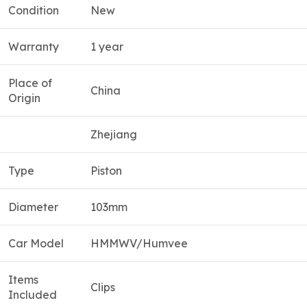
Condition
New
Warranty
1 year
Place of
China
Origin
Zhejiang
Type
Piston
Diameter
103mm
Car Model
HMMWV/Humvee
Items
Clips
Included