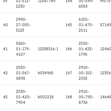
39
01-512-
12567769
144
00-549-
MS75
2230
6583
2990-
6150-
40
27-055-
145
01-470-
5714
3123
2011
5360-
2530-
41
01-179-
12338316-1
146
01-423-
1246
4107
1796
2530-
2910-
42
01-567-
6034965
147
00-152-
12356
0893
2033
2530-
2910-
43
01-420-
6002218
148
00-790-
1464
7904
8736