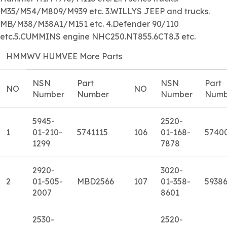
M35/M54/M809/M939 etc. 3.WILLYS JEEP and trucks.
MB/M38/M38A1/M151 etc. 4.Defender 90/110
etc.5.CUMMINS engine NHC250.NT855.6CT8.3 etc.
HMMWV HUMVEE More Parts
NSN
Part
NSN
Part
NO
NO
Number
Number
Number
Numb
5945-
2520-
1
01-210-
5741115
106
01-168-
5740
1299
7878
2920-
3020-
2
01-505-
MBD2566
107
01-358-
5938
2007
8601
2530-
2520-