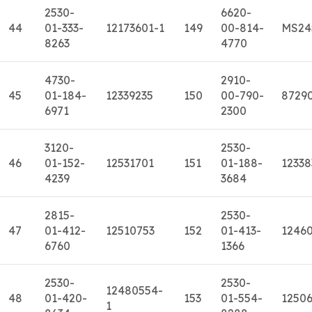
2530-
6620-
44
01-333-
12173601-1
149
00-814-
MS24
8263
4770
4730-
2910-
45
01-184-
12339235
150
00-790-
8729
6971
2300
3120-
2530-
46
01-152-
12531701
151
01-188-
12338
4239
3684
2815-
2530-
47
01-412-
12510753
152
01-413-
1246
6760
1366
2530-
2530-
12480554-
48
01-420-
153
01-554-
1250
1