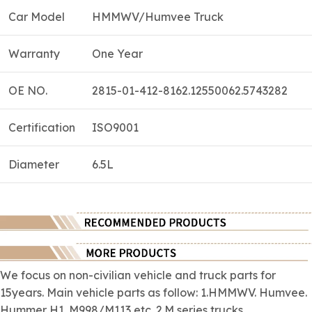
Car Model
HMMWV/Humvee Truck
Warranty
One Year
OE NO.
2815-01-412-8162.12550062.5743282
Certification
ISO9001
Diameter
6.5L
We focus on
non-civilian
vehicle and truck parts for
15years. Main vehicle parts as follow: 1.HMMWV. Humvee.
Hummer H1. M998/M113 etc. 2.M series trucks.