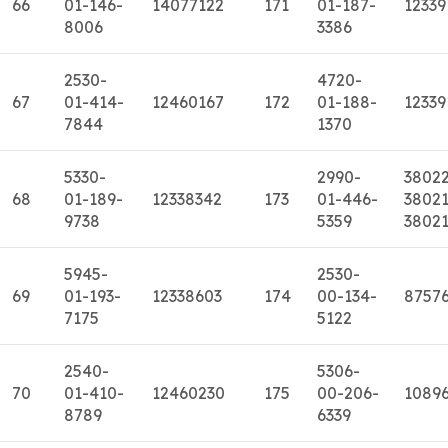
66
01-146-
14077122
171
01-187-
12339
8006
3386
2530-
4720-
67
01-414-
12460167
172
01-188-
12339
7844
1370
5330-
2990-
3802
68
01-189-
12338342
173
01-446-
38021
9738
5359
3802
5945-
2530-
69
01-193-
12338603
174
00-134-
8757
7175
5122
2540-
5306-
70
01-410-
12460230
175
00-206-
10896
8789
6339