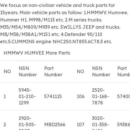
We focus on
non-civilian
vehicle and truck parts for
15years. Main vehicle parts as follow: 1.HMMWV. Humvee.
Hummer H1. M998/M113 etc. 2.M series trucks.
M35/M54/M809/M939 etc. 3.WILLYS JEEP and trucks.
MB/M38/M38A1/M151 etc. 4.Defender 90/110
etc.5.CUMMINS engine NHC250.NT855.6CT8.3 etc.
HMMWV HUMVEE More Parts
NSN
Part
NSN
Part
NO
NO
Number
Number
Number
Numb
5945-
2520-
1
01-210-
5741115
106
01-168-
5740
1299
7878
2920-
3020-
2
01-505-
MBD2566
107
01-358-
5938