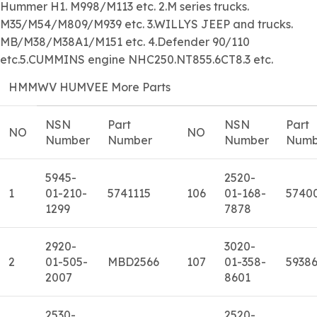
Hummer H1. M998/M113 etc. 2.M series trucks.
M35/M54/M809/M939 etc. 3.WILLYS JEEP and trucks.
MB/M38/M38A1/M151 etc. 4.Defender 90/110
etc.5.CUMMINS engine NHC250.NT855.6CT8.3 etc.
HMMWV HUMVEE More Parts
NSN
Part
NSN
Part
NO
NO
Number
Number
Number
Numb
5945-
2520-
1
01-210-
5741115
106
01-168-
5740
1299
7878
2920-
3020-
2
01-505-
MBD2566
107
01-358-
5938
2007
8601
2530-
2520-