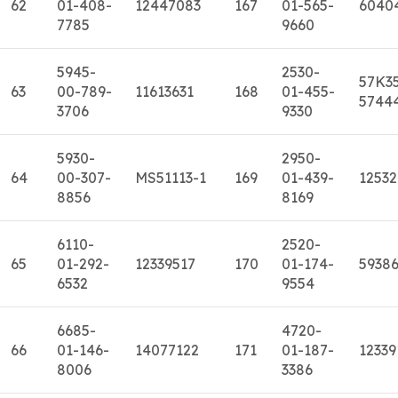
62
01-408-
12447083
167
01-565-
6040
7785
9660
5945-
2530-
57K3
63
00-789-
11613631
168
01-455-
5744
3706
9330
5930-
2950-
64
00-307-
MS51113-1
169
01-439-
1253
8856
8169
6110-
2520-
65
01-292-
12339517
170
01-174-
5938
6532
9554
6685-
4720-
66
01-146-
14077122
171
01-187-
12339
8006
3386