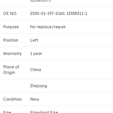
OE NO.
2530-01-197-2160. 12338311-1
Purpose
for replace/repair
Position
Left
Warranty
1 year
Place of
China
Origin
Zhejiang
Condition
New
Size
Standard Size