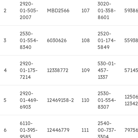
2920-
3020-
2
01-505-
MBD2566
107
01-358-
5938
2007
8601
2530-
2520-
3
01-554-
6030626
108
01-174-
5593
8340
5849
2920-
530-01-
4
01-175-
12338772
109
457-
5714
7214
1337
2920-
2530-
12506
5
01-469-
12469158-2
110
01-554-
1234
6903
8307
6110-
2540-
6
01-395-
12446779
111
00-737-
7975
9585
3304