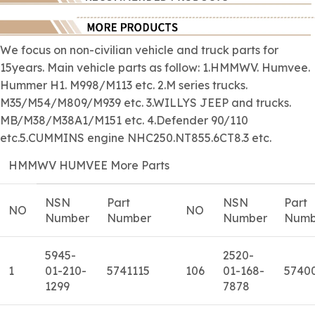
We focus on
non-civilian
vehicle and truck parts for
15years. Main vehicle parts as follow: 1.HMMWV. Humvee.
Hummer H1. M998/M113 etc. 2.M series trucks.
M35/M54/M809/M939 etc. 3.WILLYS JEEP and trucks.
MB/M38/M38A1/M151 etc. 4.Defender 90/110
etc.5.CUMMINS engine NHC250.NT855.6CT8.3 etc.
HMMWV HUMVEE More Parts
NSN
Part
NSN
Part
NO
NO
Number
Number
Number
Numb
5945-
2520-
1
01-210-
5741115
106
01-168-
5740
1299
7878