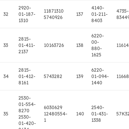
2920-
4140-
11871310
4735-
32
01-187-
137
01-211-
5740926
8344
1310
8403
6220-
2815-
00-
33
01-411-
10163726
138
11614
880-
2137
1625
2815-
6220-
34
01-412-
5743282
139
01-094-
11668
8161
1440
2530-
01-554-
6030629
2540-
8270
35
12480554-
140
01-431-
57K3
2530-
1
1338
01-420-