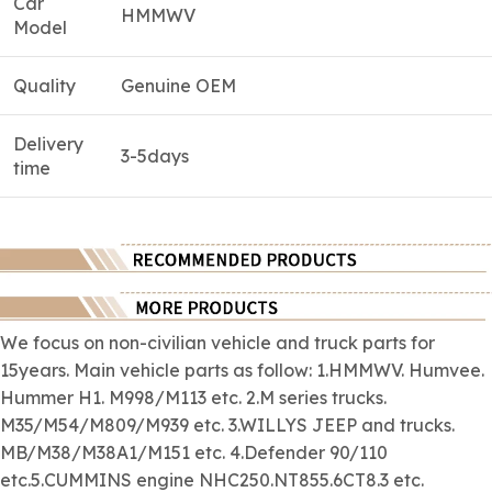
Car
HMMWV
Model
Quality
Genuine OEM
Delivery
3-5days
time
We focus on
non-civilian
vehicle and truck parts for
15years. Main vehicle parts as follow: 1.HMMWV. Humvee.
Hummer H1. M998/M113 etc. 2.M series trucks.
M35/M54/M809/M939 etc. 3.WILLYS JEEP and trucks.
MB/M38/M38A1/M151 etc. 4.Defender 90/110
etc.5.CUMMINS engine NHC250.NT855.6CT8.3 etc.