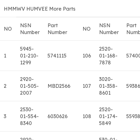
HMMWV HUMVEE More Parts
NSN
Part
NSN
Part
NO
NO
Number
Number
Number
Numb
5945-
2520-
1
01-210-
5741115
106
01-168-
5740
1299
7878
2920-
3020-
2
01-505-
MBD2566
107
01-358-
5938
2007
8601
2530-
2520-
3
01-554-
6030626
108
01-174-
5593
8340
5849
2920-
530-01-