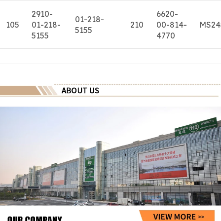
2910-
6620-
01-218-
105
01-218-
210
00-814-
MS24
5155
5155
4770